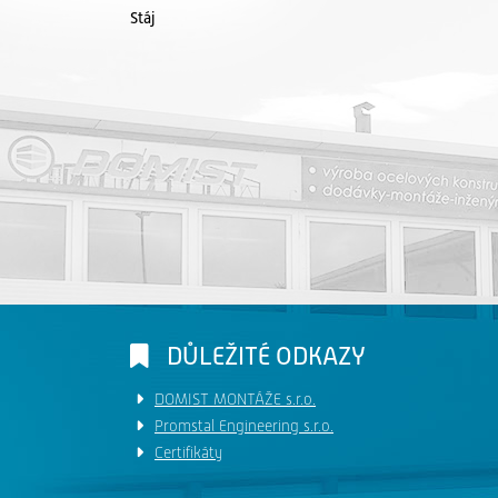
Stáj
DŮLEŽITÉ ODKAZY
DOMIST MONTÁŽE s.r.o.
Promstal Engineering s.r.o.
Certifikáty