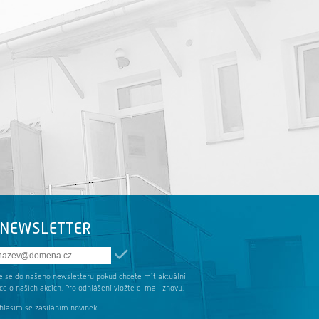
NEWSLETTER
te se do našeho newsletteru pokud chcete mít aktuální
e o našich akcích. Pro odhlášení vložte e-mail znovu.
hlasím se zasíláním novinek