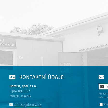
KONTAKTNÍ ÚDAJE:
Domist, spol. s r.o.
Lipovská 1327
Přihlaš
790 01 Jeseník
informac
domist@domist.cz
Sou